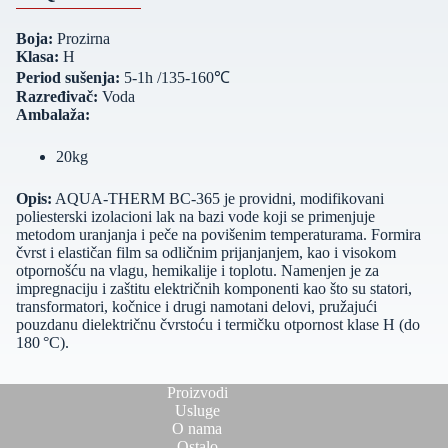
Boja:
Prozirna
Klasa:
H
Period sušenja:
5-1h /135-160℃
Razređivač:
Voda
Ambalaža:
20kg
Opis:
AQUA‑THERM BC‑365 je providni, modifikovani
poliesterski izolacioni lak na bazi vode koji se primenjuje
metodom uranjanja i peče na povišenim temperaturama. Formira
čvrst i elastičan film sa odličnim prijanjanjem, kao i visokom
otpornošću na vlagu, hemikalije i toplotu. Namenjen je za
impregnaciju i zaštitu električnih komponenti kao što su statori,
transformatori, kočnice i drugi namotani delovi, pružajući
pouzdanu dielektričnu čvrstoću i termičku otpornost klase H (do
180 °C).
Proizvodi
Usluge
O nama
Ostalo