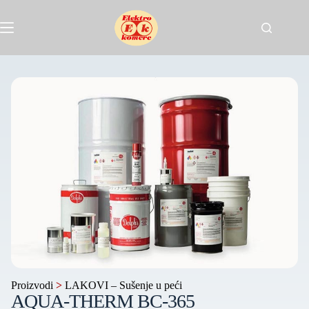
Proizvodi
>
LAKOVI – Sušenje u peći
AQUA-THERM BC-365