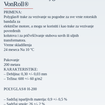
VonRoll®
PRIMENA:
Polyglas® trake za vezivanje su pogodne za sve vrste rotorskih
bandaža za
električne motore, a mogu se koristiti i kao trake za vezivanje
povređenih
kolutova i za pričvršćivanje stubova suvih ili uljnih
transformatora.
Vreme skladištenja
24 meseca Na 10 °C
Pakovanje
200 metara
KARAKTERISTIKE:
– Debljina: 0,30 +/- 0,03 mm
– Težina: 600 +/- 60 g/m2
POLYGLAS® H-200
– Sadržaj isparljivih materija: 0,9 +/- 0,5 %
– Sadržaj smole: 26 +/- 2 %