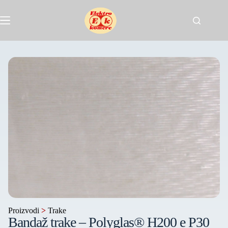
Proizvodi
>
Trake
Bandaž trake – Polyglas® H200 e P30