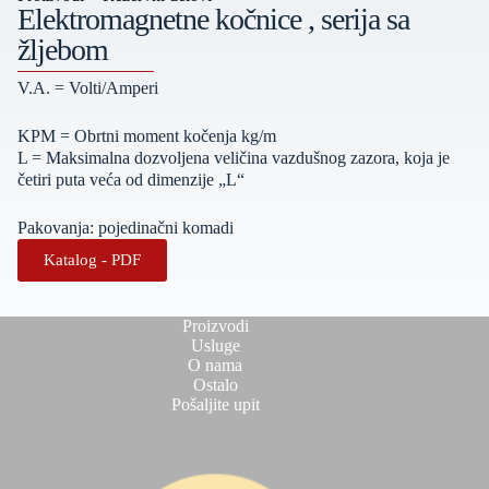
Elektromagnetne kočnice , serija sa
žljebom
V.A. = Volti/Amperi
KPM = Obrtni moment kočenja kg/m
L = Maksimalna dozvoljena veličina vazdušnog zazora, koja je
četiri puta veća od dimenzije „L“
Pakovanja: pojedinačni komadi
Katalog - PDF
Proizvodi
Usluge
O nama
Ostalo
Pošaljite upit