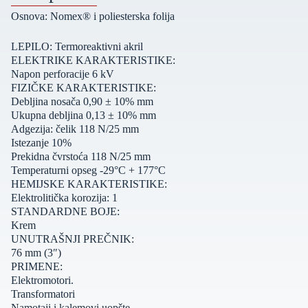
Osnova: Nomex® i poliesterska folija
LEPILO: Termoreaktivni akril
ELEKTRIKE KARAKTERISTIKE:
Napon perforacije 6 kV
FIZIČKE KARAKTERISTIKE:
Debljina nosača 0,90 ± 10% mm
Ukupna debljina 0,13 ± 10% mm
Adgezija: čelik 118 N/25 mm
Istezanje 10%
Prekidna čvrstoća 118 N/25 mm
Temperaturni opseg -29°C + 177°C
HEMIJSKE KARAKTERISTIKE:
Elektrolitička korozija: 1
STANDARDNE BOJE:
Krem
UNUTRAŠNJI PREČNIK:
76 mm (3″)
PRIMENE:
Elektromotori.
Transformatori
Namotaji i kalemovi uopšte.