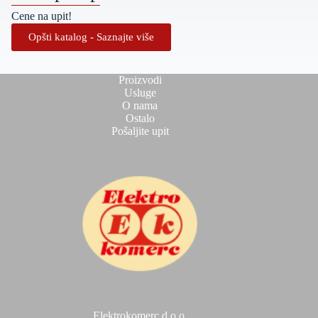
Cene na upit!
Opšti katalog - Saznajte više
Proizvodi
Usluge
O nama
Ostalo
Pošaljite upit
Elektrokomerc d.o.o.