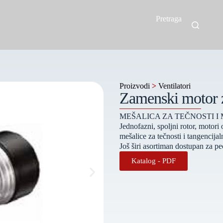
Pretraga
Proizvodi
>
Ventilatori
Zamenski motor z
MEŠALICA ZA TEČNOSTI I
Jednofazni, spoljni rotor, motor
mešalice za tečnosti i tangencijaln
Još širi asortiman dostupan za pec
Katalog - PDF