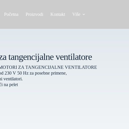
Početna
Proizvodi
Kontakt
Više
a tangencijalne ventilatore
 MOTORI ZA TANGENCIJALNE VENTILATORE
i od 230 V 50 Hz za posebne primene,
i ventilatori.
́i na pelet