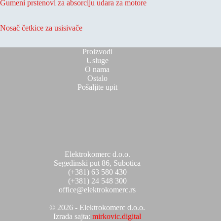
Gumeni prstenovi za absorciju udara za motore
Nosač četkice za usisivače
Proizvodi
Usluge
O nama
Ostalo
Pošaljite upit
Elektrokomerc d.o.o.
Segedinski put 86, Subotica
(+381) 63 580 430
(+381) 24 548 300
office@elektrokomerc.rs
© 2026 - Elektrokomerc d.o.o.
Izrada sajta:
mirkovic.digital