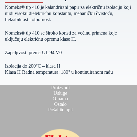
Nomeks® tip 410 je kalandrirani papir za električnu izolaciju koji
nudi visoku dielektričnu konstantu, mehaničku čvrstoću,
fleksibilnost i otpornost.
Nomeks® tip 410 se široko koristi za većinu primena koje
uključuju električnu opremu klase H.
Zapaljivost: prema UL 94 V0
Izolacija do 200°C – klasa H
Klasa H Radna temperatura: 180° u kontinuiranom radu
Proizvodi
Usluge
O nama
Ostalo
Pošaljite upit