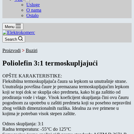
Usluge
O nama
Ostalo
Menu
Search
Proizvodi
>
Buziri
Poliolefin 3:1 termoskupljajući
OPŠTE KARAKTERISTIKE:
Fleksibilna termoskupljajuća čaura sa lepkom sa unutrašnje strane.
Unutrašnja površina čaure je premazana termoskupljajućim lepkom
koji se topi dok se skuplja oko predmeta, kako bi ga zaštitio od
prodiranja vode i vlage. Visok koeficijent skupljanja čini ovu čauru
pogodnom za upotrebu u zaštiti predmeta koji su posebno nepravilni
zbog velikih dimenzionalnih razlika. Idealna za sve primene u
kojima je potreban visok stepen zaštite.
Odnos skupljanja: 3:1
Radna temperatura: -55°C do 125°C