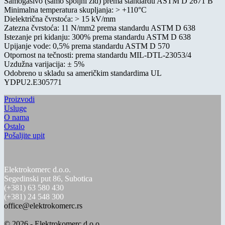
Samogasivo (samo spoljni zid) prema standardu ASTM D 2671 B
Minimalna temperatura skupljanja: > +110°C
Dielektrična čvrstoća: > 15 kV/mm
Zatezna čvrstoća: 11 N/mm2 prema standardu ASTM D 638
Istezanje pri kidanju: 300% prema standardu ASTM D 638
Upijanje vode: 0,5% prema standardu ASTM D 570
Otpornost na tečnosti: prema standardu MIL-DTL-23053/4
Uzdužna varijacija: ± 5%
Odobreno u skladu sa američkim standardima UL
YDPU2.E305771
Proizvodi
Usluge
O nama
Ostalo
Pošaljite upit
Elektrokomerc d.o.o.
Segedinski put 86, Subotica
(+381) 63 580 430
(+381) 24 548 300
office@elektrokomerc.rs
© 2026 - Elektrokomerc d.o.o.