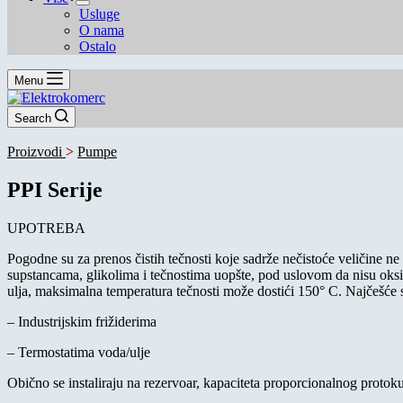
Usluge
O nama
Ostalo
Menu
Search
Proizvodi
>
Pumpe
PPI Serije
UPOTREBA
Pogodne su za prenos čistih tečnosti koje sadrže nečistoće veličine 
supstancama, glikolima i tečnostima uopšte, pod uslovom da nisu oksid
ulja, maksimalna temperatura tečnosti može dostići 150° C. Najčešće s
– Industrijskim frižiderima
– Termostatima voda/ulje
Obično se instaliraju na rezervoar, kapaciteta proporcionalnog protoku