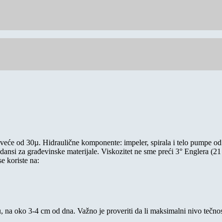
ne veće od 30µ. Hidraulične komponente: impeler, spirala i telo pumpe 
ansi za građevinske materijale. Viskozitet ne sme preći 3° Englera (21
e koriste na:
, na oko 3-4 cm od dna. Važno je proveriti da li maksimalni nivo tečnos