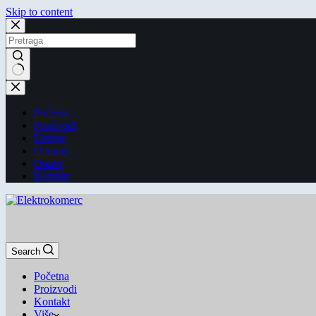
Skip to content
Početna
Proizvodi
Usluge
O nama
Ostalo
Kontakt
Search
Početna
Proizvodi
Kontakt
Više