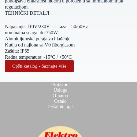
poboljšava efikasnost motora u poređenju sa normalnom triak
regulacijom.
TEHNIČKI DETALJI
Napajanje: 110V/230V – 1 faza – 50/60Hz
nominalna snaga: do 750W
Aluminijumska peraja za hlađenje
Kutija od najlona sa V0 fiberglasom
Zaštita: IP55
Radna temperatura: -15°C / +50°C
Opšti katalog - Saznajte više
Proizvodi
Usluge
O nama
Ostalo
Pošaljite upit