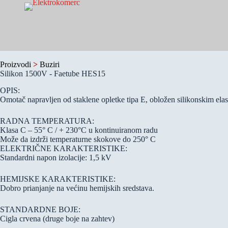
Skip
to
content
Proizvodi
>
Buziri
Silikon 1500V - Faetube HES15
OPIS:
Omotač napravljen od staklene opletke tipa E, obložen silikonskim el
RADNA TEMPERATURA:
Klasa C – 55° C / + 230°C u kontinuiranom radu
Može da izdrži temperaturne skokove do 250° C
ELEKTRIČNE KARAKTERISTIKE:
Standardni napon izolacije: 1,5 kV
HEMIJSKE KARAKTERISTIKE:
Dobro prianjanje na većinu hemijskih sredstava.
STANDARDNE BOJE:
Cigla crvena (druge boje na zahtev)