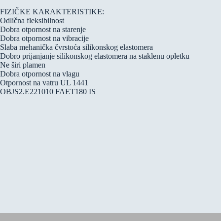
FIZIČKE KARAKTERISTIKE:
Odlična fleksibilnost
Dobra otpornost na starenje
Dobra otpornost na vibracije
Slaba mehanička čvrstoća silikonskog elastomera
Dobro prijanjanje silikonskog elastomera na staklenu opletku
Ne širi plamen
Dobra otpornost na vlagu
Otpornost na vatru UL 1441
OBJS2.E221010 FAET180 IS