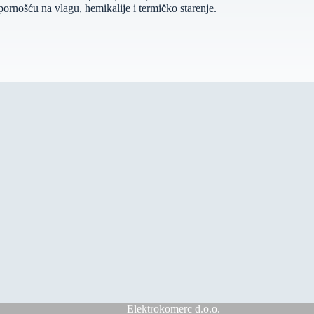
pornošću na vlagu, hemikalije i termičko starenje.
Elektrokomerc d.o.o.