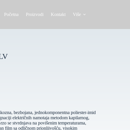
Početna
Proizvodi
Kontakt
Više
4LV
ozna, bezbojana, jednokomponentna poliester-imid
gnaciji električnih namotaja metodom kapilarnog,
Brzo se stvrdnjava na povišenim temperaturama,
ojan film sa odličnom prionljivošću, visokim