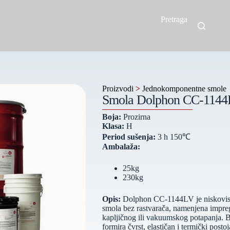
Pretraga
Proizvodi
>
Jednokomponentne smole
Smola Dolphon CC-114
Boja:
Prozirna
Klasa:
H
Period sušenja:
3 h 150℃
Ambalaža:
25kg
230kg
Opis:
Dolphon CC‑1144LV je niskovisk
smola bez rastvarača, namenjena impre
kapljičnog ili vakuumskog potapanja. 
formira čvrst, elastičan i termički post