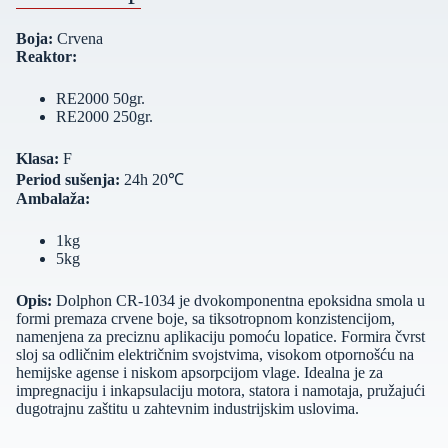
Boja:
Crvena
Reaktor:
RE2000 50gr.
RE2000 250gr.
Klasa:
F
Period sušenja:
24h 20℃
Ambalaža:
1kg
5kg
Opis:
Dolphon CR‑1034 je dvokomponentna epoksidna smola u
formi premaza crvene boje, sa tiksotropnom konzistencijom,
namenjena za preciznu aplikaciju pomoću lopatice. Formira čvrst
sloj sa odličnim električnim svojstvima, visokom otpornošću na
hemijske agense i niskom apsorpcijom vlage. Idealna je za
impregnaciju i inkapsulaciju motora, statora i namotaja, pružajući
dugotrajnu zaštitu u zahtevnim industrijskim uslovima.