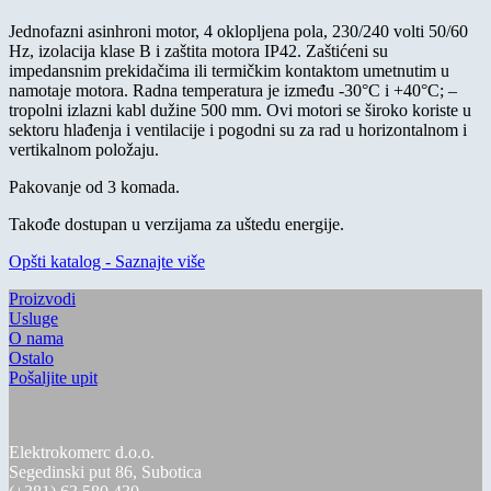
Jednofazni asinhroni motor, 4 oklopljena pola, 230/240 volti 50/60
Hz, izolacija klase B i zaštita motora IP42. Zaštićeni su
impedansnim prekidačima ili termičkim kontaktom umetnutim u
namotaje motora. Radna temperatura je između -30°C i +40°C; –
tropolni izlazni kabl dužine 500 mm. Ovi motori se široko koriste u
sektoru hlađenja i ventilacije i pogodni su za rad u horizontalnom i
vertikalnom položaju.
Pakovanje od 3 komada.
Takođe dostupan u verzijama za uštedu energije.
Opšti katalog - Saznajte više
Proizvodi
Usluge
O nama
Ostalo
Pošaljite upit
Elektrokomerc d.o.o.
Segedinski put 86, Subotica