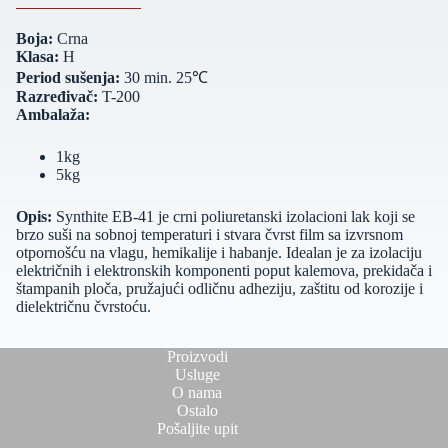
Boja:
Crna
Klasa:
H
Period sušenja:
30 min. 25℃
Razređivač:
T-200
Ambalaža:
1kg
5kg
Opis:
Synthite EB-41 je crni poliuretanski izolacioni lak koji se
brzo suši na sobnoj temperaturi i stvara čvrst film sa izvrsnom
otpornošću na vlagu, hemikalije i habanje. Idealan je za izolaciju
električnih i elektronskih komponenti poput kalemova, prekidača i
štampanih ploča, pružajući odličnu adheziju, zaštitu od korozije i
dielektričnu čvrstoću.
Proizvodi
Usluge
O nama
Ostalo
Pošaljite upit