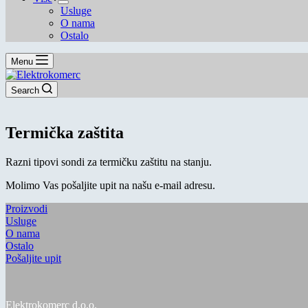
Usluge
O nama
Ostalo
Menu
Search
Termička zaštita
Razni tipovi sondi za termičku zaštitu na stanju.
Molimo Vas pošaljite upit na našu e-mail adresu.
Proizvodi
Usluge
O nama
Ostalo
Pošaljite upit
Elektrokomerc d.o.o.