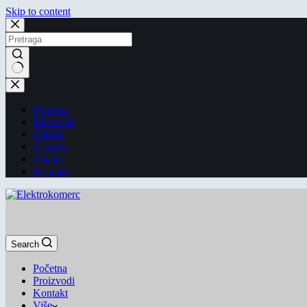
Skip to content
Početna
Proizvodi
Usluge
O nama
Ostalo
Kontakt
Search
Početna
Proizvodi
Kontakt
Više