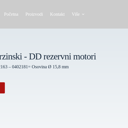
Početna
Proizvodi
Kontakt
Više
nski - DD rezervni motori
02163 – 0402181= Osovina Ø 15,8 mm