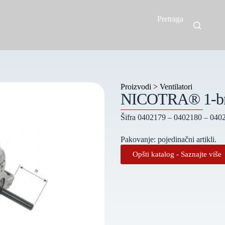
Pretraga
Proizvodi
>
Ventilatori
NICOTRA® 1-brzi
Šifra 0402179 – 0402180 – 04
Pakovanje: pojedinačni artikli.
Opšti katalog - Saznajte više